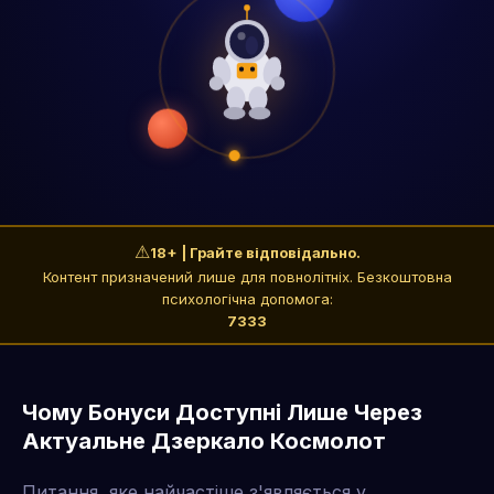
⚠
18+ | Грайте відповідально.
Контент призначений лише для повнолітніх. Безкоштовна
психологічна допомога:
7333
Чому Бонуси Доступні Лише Через
Актуальне Дзеркало Космолот
Питання, яке найчастіше з'являється у