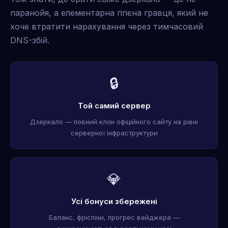
паранойя, а елементарна гігієна гравця, який не
хоче втратити нарахування через тимчасовий
DNS-збій.
🔒
Той самий сервер
Дзеркало — повний клон офіційного сайту на рівні
серверної інфраструктури
💎
Усі бонуси збережені
Баланс, фріспіни, прогрес вейджера —