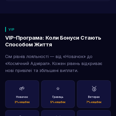
VIP
VIP-Програма: Коли Бонуси Стають
Способом Життя
Сім рівнів лояльності — від «Новачок» до
«Космічний Адмірал». Кожен рівень відкриває
нові привілеї та збільшені виплати.
🌱
⭐
🥈
Новачок
Гравець
Ветеран
3% кешбек
5% кешбек
7% кешбек