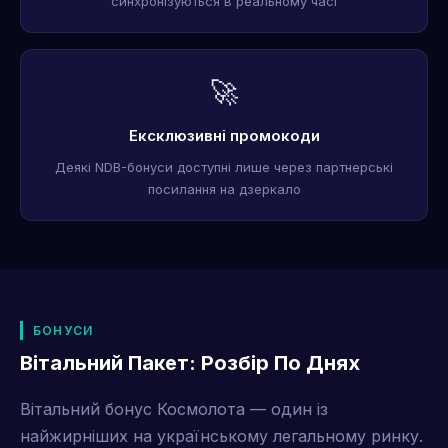
синхронізуються в реальному часі
🚀
Ексклюзивні промокоди
Деякі NDB-бонуси доступні лише через партнерські
посилання на дзеркало
БОНУСИ
Вітальний Пакет: Розбір По Днях
Вітальний бонус Космолота — один із
найжирніших на українському легальному ринку.