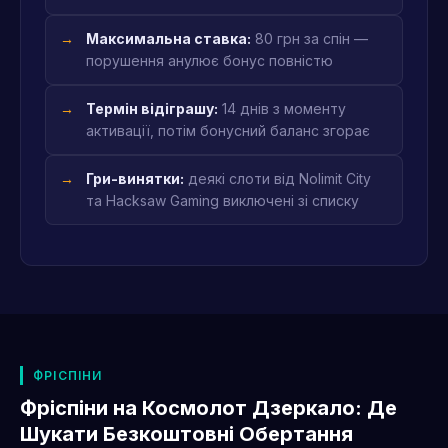
Максимальна ставка:
80 грн за спін —
порушення анулює бонус повністю
Термін відіграшу:
14 днів з моменту
активації, потім бонусний баланс згорає
Гри-винятки:
деякі слоти від Nolimit City
та Hacksaw Gaming виключені зі списку
ФРІСПІНИ
Фріспіни на Космолот Дзеркало: Де
Шукати Безкоштовні Обертання