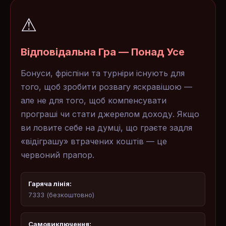
⚠
Відповідальна Гра — Понад Усе
Бонуси, фріспіни та турніри існують для
того, щоб зробити розвагу яскравішою —
але не для того, щоб компенсувати
програші чи стати джерелом доходу. Якщо
ви ловите себе на думці, що граєте задля
«відіграшу» втрачених коштів — це
червоний прапор.
Гаряча лінія:
7333 (безкоштовно)
Самовиключення: